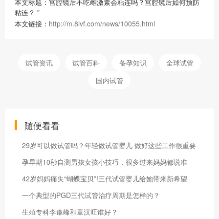
本文标题：宫腔镜后不吃雌激素会粘连吗？宫腔镜后如何预防
粘连？ "
本文链接：
http://m.8ivf.com/news/10055.html
试管资讯
试管百科
备孕知识
全球试管
国内试管
随便看看
29岁可以做试管吗？年轻做试管婴儿 做好这些工作很重要
孕早期10秒自测男孩女孩小技巧，很多过来妈妈都说准
42岁妈妈痛失“蝴蝶宝贝”!三代试管婴儿给她带来新希望
一个典型的PGD三代试管治疗周期是怎样的？
生殖专科李豫峰和章汉旺谁好？