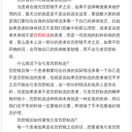
当患者在做完宫腔镜手术之后，如果不选择雌激素来做护
理的话，最关注的就是是不是会粘连在这里，要提醒大家的就
是我们要结合自身的实际情况来看一下自己的身体状态，比如
如果患者的身体状态不是我们想象中的那么理想，或者是说患
者本身就不是
宫腔粘连
的患者，而是一些其他的妇科疾病的患
者，那么基本上这一部分的患者在宫腔镜手术之后，如果不吃
药物的话，会导致自己的疾病恢复较慢，而不会引发宫腔粘
连。
什么情况下会引发宫腔粘连?
宫腔镜后每一个患者都要结合自身的实际情况来看一下自己是
不是宫腔粘连的患者，也就是说如果宫腔粘连的患者做完手术
之后可能会引发宫腔粘连，这一部分的情况在临床上是存在
的，但是如果患者不是宫腔粘连的患者，引发宫腔粘连的概率
相对较小，宫腔粘连这种疾病本身就是一种反复的疾病，所以
我们在平常的时候一定要格外注重，即便做了手术也要做好相
关护理。
宫腔镜后如何避免引发宫腔粘连?
每一个患者如果是在宫腔镜之后的话，想要避免引发宫腔