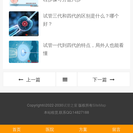
试管三代和四代的区别是什么？哪个
好？
试管一代到四代的特点，局外人也能看
懂
上一篇
下一篇
Copyright©2022-2030
试管之窗
版权所有
SiteMap
本站租赁,联系QQ:14827188
首页
医院
方案
留言