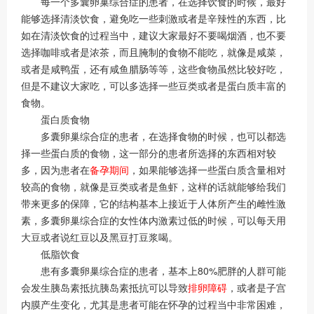
每一个多囊卵巢综合症的患者，在选择饮食的时候，最好
能够选择清淡饮食，避免吃一些刺激或者是辛辣性的东西，比
如在清淡饮食的过程当中，建议大家最好不要喝烟酒，也不要
选择咖啡或者是浓茶，而且腌制的食物不能吃，就像是咸菜，
或者是咸鸭蛋，还有咸鱼腊肠等等，这些食物虽然比较好吃，
但是不建议大家吃，可以多选择一些豆类或者是蛋白质丰富的
食物。
蛋白质食物
多囊卵巢综合症的患者，在选择食物的时候，也可以都选
择一些蛋白质的食物，这一部分的患者所选择的东西相对较
多，因为患者在
备孕期间
，如果能够选择一些蛋白质含量相对
较高的食物，就像是豆类或者是鱼虾，这样的话就能够给我们
带来更多的保障，它的结构基本上接近于人体所产生的雌性激
素，多囊卵巢综合症的女性体内激素过低的时候，可以每天用
大豆或者说红豆以及黑豆打豆浆喝。
低脂饮食
患有多囊卵巢综合症的患者，基本上80%肥胖的人群可能
会发生胰岛素抵抗胰岛素抵抗可以导致
排卵障碍
，或者是子宫
内膜产生变化，尤其是患者可能在怀孕的过程当中非常困难，