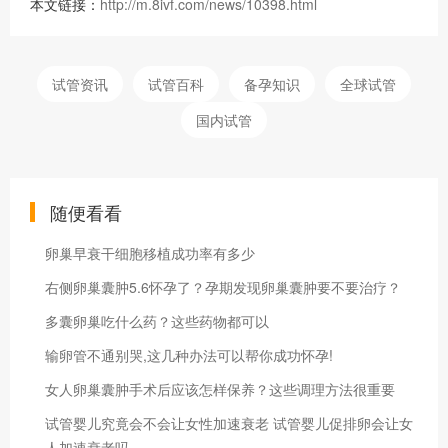
本文链接：
http://m.8ivf.com/news/10398.html
试管资讯
试管百科
备孕知识
全球试管
国内试管
随便看看
卵巢早衰干细胞移植成功率有多少
右侧卵巢囊肿5.6怀孕了？孕期发现卵巢囊肿要不要治疗？
多囊卵巢吃什么药？这些药物都可以
输卵管不通别哭,这几种办法可以帮你成功怀孕!
女人卵巢囊肿手术后应该怎样保养？这些调理方法很重要
试管婴儿究竟会不会让女性加速衰老 试管婴儿促排卵会让女
人加速衰老吗