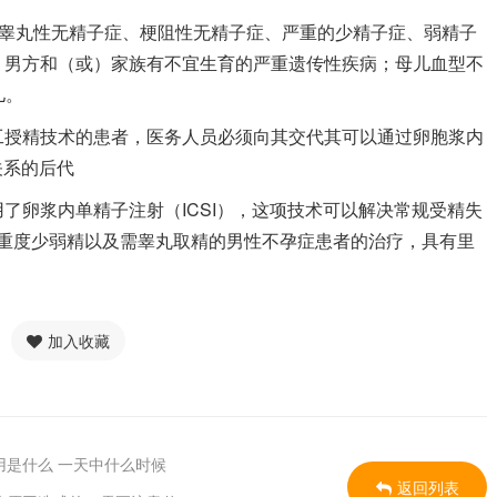
：睾丸性无精子症、梗阻性无精子症、严重的少精子症、弱精子
；男方和（或）家族有不宜生育的严重遗传性疾病；母儿血型不
儿。
工授精技术的患者，医务人员必须向其交代其可以通过卵胞浆内
关系的后代
功应用了卵浆内单精子注射（ICSI），这项技术可以解决常规受精失
I对重度少弱精以及需睾丸取精的男性不孕症患者的治疗，具有里
加入收藏
是什么 一天中什么时候
返回列表