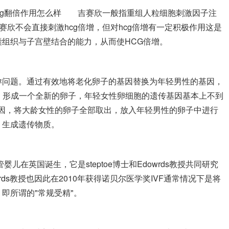
cg翻倍作用怎么样 吉赛欣一般指重组人粒细胞刺激因子注
赛欣不会直接刺激hcg倍增，但对hcg倍增有一定积极作用这是
组织与子宫壁结合的能力，从而使HCG倍增。
孕问题。通过有效地将老化卵子的基因替换为年轻男性的基因，
，形成一个全新的卵子，年轻女性卵细胞的遗传基因基本上不到
基因，将大龄女性的卵子全部取出，放入年轻男性的卵子中进行
，生成遗传物质。
儿在英国诞生，它是steptoe博士和Edowrds教授共同研究
ds教授也因此在2010年获得诺贝尔医学奖IVF通常情况下是将
即所谓的"常规受精"。