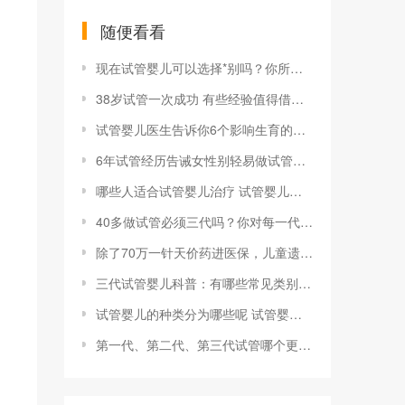
随便看看
现在试管婴儿可以选择*别吗？你所了解的选择*别是什么？
38岁试管一次成功 有些经验值得借鉴 你一定要看
试管婴儿医生告诉你6个影响生育的生活习惯
6年试管经历告诫女性别轻易做试管婴儿,三个代价
哪些人适合试管婴儿治疗 试管婴儿手术适合哪些疾病
40多做试管必须三代吗？你对每一代试管婴儿了解多少
除了70万一针天价药进医保，儿童遗传病还要关注......
三代试管婴儿科普：有哪些常见类别的遗传病？
试管婴儿的种类分为哪些呢 试管婴儿有哪些种类
第一代、第二代、第三代试管哪个更好？答案竟然意想不到！