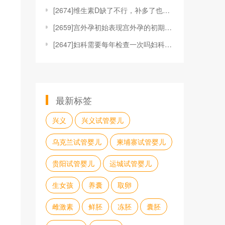
[
2674]维生素D缺了不行，补多了也不成
[
2659]宫外孕初始表现宫外孕的初期反应是什么症状
[
2647]妇科需要每年检查一次吗妇科检查每年都要检
最新标签
兴义
兴义试管婴儿
乌克兰试管婴儿
柬埔寨试管婴儿
贵阳试管婴儿
运城试管婴儿
生女孩
养囊
取卵
雌激素
鲜胚
冻胚
囊胚