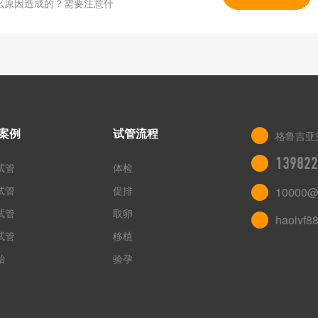
么原因造成的？需要注意什
案例
试管流程
格鲁吉亚
139822
试管
体检
试管
促排
10000@
试管
取卵
haoivf8
试管
移植
胎
验孕