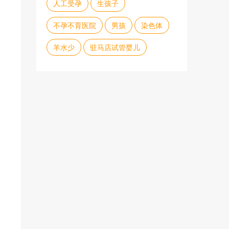
人工受孕
生孩子
不孕不育医院
男孩
染色体
羊水少
驻马店试管婴儿