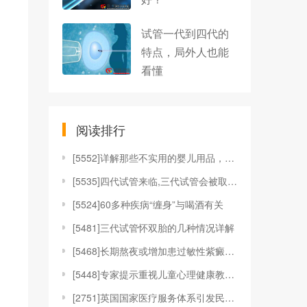
试管一代到四代的
特点，局外人也能
看懂
阅读排行
[
5552]详解那些不实用的婴儿用品，这些东西宝妈别
[
5535]四代试管来临,三代试管会被取代吗
[
5524]60多种疾病“缠身”与喝酒有关
[
5481]三代试管怀双胎的几种情况详解
[
5468]长期熬夜或增加患过敏性紫癜风险
[
5448]专家提示重视儿童心理健康教育 加强心理疾
[
2751]英国国家医疗服务体系引发民众批评