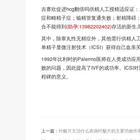
吉赛欣促进hcg翻倍吗供精人工授精适应证
症和畸精子症；输精管复通失败；射精障碍
合不能得到
(助孕:13982202402)
存活的新生
其中，除睾丸性无精症外，其他需行供精人
单精子显微注射技术（ICSI）获得自己血亲
1992年比利时的Palermo医师在人类成
败的问题，因此提高了IVF的成功率。ICS
程碑的意义。
上一篇：
叶酸片主治什么疾病叶酸片的主要功效作用