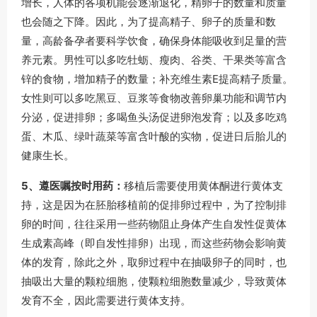
增长，人体的各项机能会逐渐退化，精卵子的数量和质量
也会随之下降。因此，为了提高精子、卵子的质量和数
量，高龄备孕者要科学饮食，确保身体能吸收到足量的营
养元素。男性可以多吃牡蛎、瘦肉、谷类、干果类等富含
锌的食物，增加精子的数量；补充维生素E提高精子质量。
女性则可以多吃黑豆、豆浆等食物改善卵巢功能和调节内
分泌，促进排卵；多喝鱼头汤促进卵泡发育；以及多吃鸡
蛋、木瓜、绿叶蔬菜等富含叶酸的实物，促进日后胎儿的
健康生长。
5、遵医嘱按时用药：
移植后需要使用黄体酮进行黄体支
持，这是因为在胚胎移植前的促排卵过程中，为了控制排
卵的时间，往往采用一些药物阻止身体产生自发性促黄体
生成素高峰（即自发性排卵）出现，而这些药物会影响黄
体的发育，除此之外，取卵过程中在抽吸卵子的同时，也
抽吸出大量的颗粒细胞，使颗粒细胞数量减少，导致黄体
发育不全，因此需要进行黄体支持。