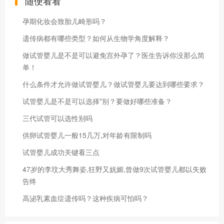
随便看看
孕期化妆会致胎儿畸形吗？
遗传病都有哪些类型？如何从生物学角度解释？
做试管婴儿是不是可以避免宫外孕了？医生告诉你没那么简
单！
什么条件才允许做试管婴儿？做试管婴儿要达到哪些要求？
试管婴儿是不是可以选择*别？要做好哪些准备？
三代试管可以选性别吗
供卵试管婴儿一般15几万,对年龄有限制吗
试管婴儿成功关键看三点
47岁的李玟大秀舞姿,狂野又妩媚,曾做9次试管婴儿都以失败
告终
高泌乳素血症遗传吗？这种疾病可怕吗？