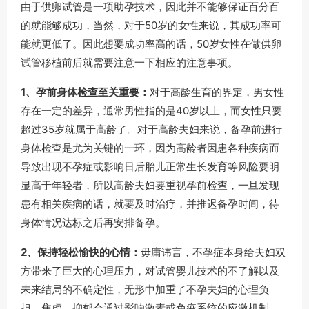
由于供卵试管是一项助孕技术，因此并不能够保证百分百
的就能够成功，当然，对于50岁的女性来说，其成功率可
能就更低了。因此想要成功率高的话，50岁女性在做供卵
试管移植前后就需要注意一下相应的注意事项。
1、孕前身体检查至关重要：
对于高龄生育的界定，男女性
存在一定的差异，通常男性指的是40岁以上，而女性只要
超过35岁就属于高龄了。对于高龄夫妇来说，备孕前进行
身体检查是尤为关键的一环，因为高龄者因患各种疾病而
导致出现不孕症或影响日后胎儿正常生长发育等风险要明
显高于年轻者，所以高龄夫妇要重视孕前检查，一旦发现
患有相关疾病的话，就要及时治疗，并推迟备孕时间，待
身体情况达标之后再安排备孕。
2、保持轻松愉快的心情：
毋庸讳言，不孕症本身给夫妇双
方带来了巨大的心理压力，对试管婴儿技术的不了解以及
未来结局的不确定性，无形中加重了不孕夫妇的心理负
担，焦虑、抑郁会通过影响激素或免疫系统的应激机制，