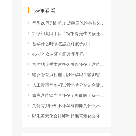
随便看看
怀孕20周别乱吃！盐酸屈他维林片5大禁忌人群了解一下
怀孕初期口干口苦特怕冷是生男孩还是女孩的预兆？
备孕什么时候吃黑豆对孩子好？
46岁的女人还能正常怀孕吗？
宫腔粘连手术后多久可以怀孕？宫腔粘连手术后可以怀孕吗？
输卵管有点粘连可以怀孕吗？输卵管粘连对怀孕有影响吗？
人工授精怀孕和试管怀孕分别适合哪些情况
做完宫腔镜当月怀孕了可能吗？孩子健康吗？
为何有排卵却不怀孕有排卵为什么不怀孕 这5个原因才是元凶
卵泡黄素化会排卵吗卵泡黄素化会怀孕吗