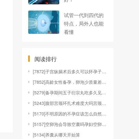
试管一代到四代的
特点，局外人也能
看懂
阅读排行
[
7872]子宫纵膈术后多久可以怀孕子宫纵隔手术后容
[
7852]高龄女性备孕，卵泡少质量差该如何改善？
[
5279]备孕期间五子衍宗丸吃多久见效备孕教程备孕
[
5243]腹部宫颈环扎术难度大吗宫颈环扎腹扎后多久
[
5170]不明原因的不孕症该怎么自然怀孕？
[
5157]空卵泡会导致空囊吗孕妇空卵泡的概率大吗空
[
5134]养囊从哪天开始算