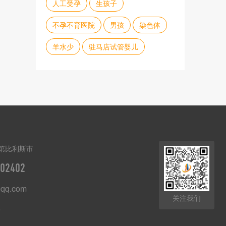
人工受孕
生孩子
不孕不育医院
男孩
染色体
羊水少
驻马店试管婴儿
第比利斯市
02402
qq.com
关注我们
8