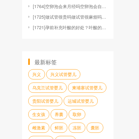
[
1764]空卵泡会来月经吗空卵泡会自己消失吗空卵泡
[
1725]做试管很贵吗做试管很麻烦吗做试管婴儿很犹
[
1721]孕前补充叶酸的好处？叶酸的作用
最新标签
兴义
兴义试管婴儿
乌克兰试管婴儿
柬埔寨试管婴儿
贵阳试管婴儿
运城试管婴儿
生女孩
养囊
取卵
雌激素
鲜胚
冻胚
囊胚