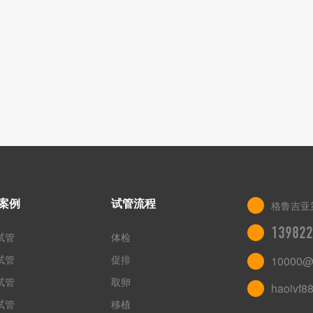
案例
试管流程
格鲁吉亚
139822
试管
体检
试管
促排
10000@
试管
取卵
haoivf8
试管
移植