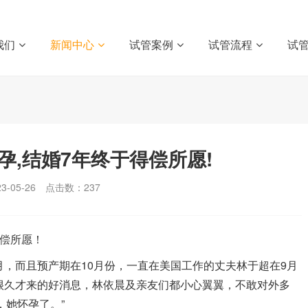
我们
新闻中心
试管案例
试管流程
试
孕,结婚7年终于得偿所愿!
-05-26
点击数：
237
得偿所愿！
月，而且预产期在10月份，一直在美国工作的丈夫林于超在9月
很久才来的好消息，林依晨及亲友们都小心翼翼，不敢对外多
，她怀孕了。”