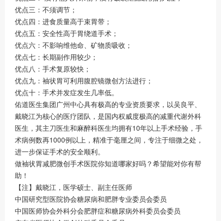
优点三：不须调节；
优点四：进食质量高于束胃带；
优点五：安全性高于胃绕道手术；
优点六：不影响维他命、矿物质吸收；
优点七：长期副作用较少；
优点八：手术复原较快；
优点九：袖状胃可利用腹腔镜微创方法进行；
优点十：手术并发症发生几率低。
佑道医生集团广州中心具有极高的专业资质要求，以吴良平、
戴晓江为核心的医疗团队，是国内权威度极高的减重代谢外科
医生，其主刀医生和麻醉科医生均拥有10年以上手术经验，手
术病例数再1000例以上，精准于毫厘之间，专注于细微之处，
进一步保证手术的安全顺利。
做袖状胃减肥微创手术医院你知道哪家好吗？希望能对你有帮
助！
【注】戴晓江，医学硕士、副主任医师
中国研究型医院协会糖尿病和肥胖专业委员会委员
中国医师协会外科分会肥胖症和糖尿病外科委员会委员