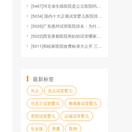
[
5467]河北省生殖医院是公立医院吗？这家医院好不
[
5034] 国内十大正规试管婴儿医院排名，这三家三
[
5026]广东惠州试管医院排名：为什么越来越多人关
[
5022]西安唐都医院和妇幼试管哪家好，怎么选择？
[
5011]和睦家医院收费标准大公开 三类试管婴儿你
最新标签
兴义
兴义试管婴儿
乌克兰试管婴儿
柬埔寨试管婴儿
贵阳试管婴儿
运城试管婴儿
生女孩
养囊
取卵