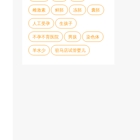
雌激素
鲜胚
冻胚
囊胚
人工受孕
生孩子
不孕不育医院
男孩
染色体
羊水少
驻马店试管婴儿