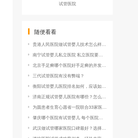
试管医院
随便看看
贵港人民医院做试管婴儿技术怎么样?如何降低怀孕风险？
南宁试管婴儿私立医院 私立医院要比你想象中的好
北京手足癣哪个医院好手足癣的并发症会有哪些
三代试管医院有没有弊端？
衡阳试管婴儿医院排名如何，应该如何进行选择？
济南正规试管婴儿医院有哪些？怎么选择比较好？
为圆患者生育心愿省一院联合33家医院成立专科联盟(试管婴儿怎么做的全过程)
肇庆哪个医院有试管婴儿 每个医院各有不同
武汉做试管哪家医院口碑最好？选择专业医院的标准！