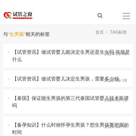
首页
TAG标签
与
“生男孩”
相关的标签
【试管资讯】做试管婴儿能决定生男还是生女吗 依据是
2024-09-18
什么
【试管资讯】做试管婴儿决定生男孩，需要多少钱
2024-09-18
【泰国】保证能生男孩的第三代泰国试管婴儿技术靠谱
2024-09-18
吗
【备孕知识】什么时候怀孕生男孩？想生男孩要把握的
2024-09-19
时间