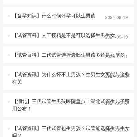
【备孕知识】什么时候怀孕可以生男孩
2024-09-19
【试管百科】人工授精是不是可以选择生男生女
2024-09-19
【试管百科】二代试管选择囊胚生男孩多还是女孩多
2025-11-11
【试管资讯】为什么怀不上男孩？生男生女可能与这些
2024-09-18
有关
【湖北】三代试管生男孩医院盘点！湖北试管生儿子费
2024-09-18
用公布！
【试管资讯】三代试管包生男孩？试管能选择生男生女
2024-09-18
吗？