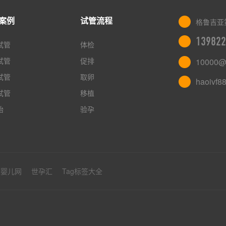
案例
试管流程
格鲁吉亚
139822
试管
体检
试管
促排
10000@
试管
取卵
haoivf8
试管
移植
胎
验孕
管婴儿网
世孕汇
Tag标签大全