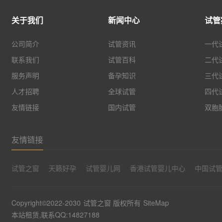
关于我们
新闻中心
试管
公司简介
试管资讯
一代
联系我们
试管百科
二代
服务声明
备孕知识
三代
人才招聘
全球试管
四代
友情链接
国内试管
双胞
友情链接
试管之窗
天籁好孕
试管婴儿网
香港试管婴儿中心
中国试
Copyright©2022-2030
试管之窗
版权所有
SiteMap
本站租赁,联系QQ:14827188