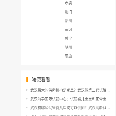
孝感
荆门
鄂州
黄冈
咸宁
随州
恩施
随便看看
武汉最大的供卵机构是哪里？武汉做第三代试管的成本是多少？
武汉海孕国际试管中心：试管婴儿宝宝和正常宝宝无差距！
武汉有哪些试管婴儿医院可以供卵？武汉高龄试管婴儿费用是多少包含哪些项目？