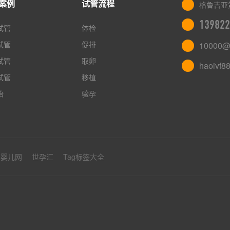
案例
试管流程
格鲁吉亚
139822
试管
体检
试管
促排
10000@
试管
取卵
haoivf8
试管
移植
胎
验孕
管婴儿网
世孕汇
Tag标签大全