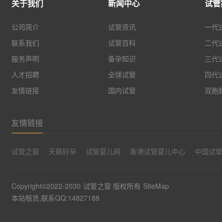
关于我们
新闻中心
试管
公司简介
试管资讯
一代
联系我们
试管百科
二代
服务声明
备孕知识
三代
人才招聘
全球试管
四代
友情链接
国内试管
双胞
友情链接
试管之窗
天籁好孕
试管婴儿网
香港试管婴儿中心
中国试
Copyright©2022-2030
试管之窗
版权所有
SiteMap
本站租赁,联系QQ:14827188